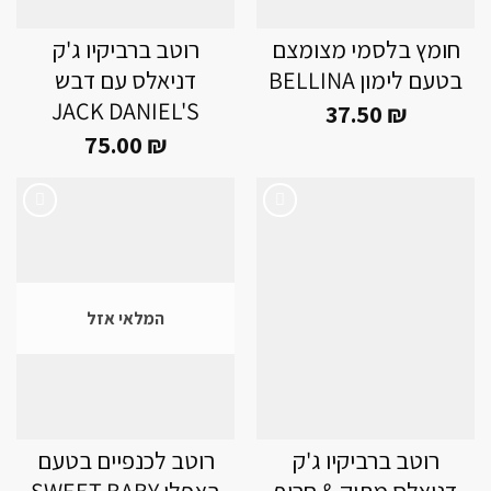
חומץ בלסמי מצומצם
רוטב ברביקיו ג'ק
בטעם לימון BELLINA
דניאלס עם דבש
JACK DANIEL'S
37.50
₪
75.00
₪
Add to
Add to
wishlist
wishlist
המלאי אזל
רוטב ברביקיו ג'ק
רוטב לכנפיים בטעם
דניאלס מתוק & חריף
באפלו SWEET BABY